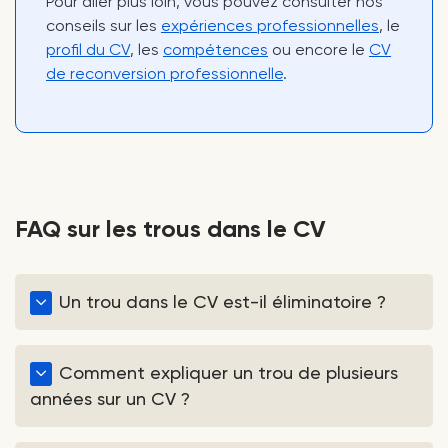
Pour aller plus loin, vous pouvez consulter nos
conseils sur les
expériences professionnelles
, le
profil du CV
, les
compétences
ou encore le
CV
de reconversion professionnelle
.
FAQ sur les trous dans le CV
Un trou dans le CV est-il éliminatoire ?
Non, un trou dans le CV n’est pas éliminatoire à lui
seul. De nombreux candidats connaissent une
Comment expliquer un trou de plusieurs
période d’inactivité au cours de leur parcours. Ce
années sur un CV ?
qui compte surtout, c’est votre capacité à
l’expliquer simplement et à montrer votre
Pour un trou long, il vaut mieux être clair et direct.