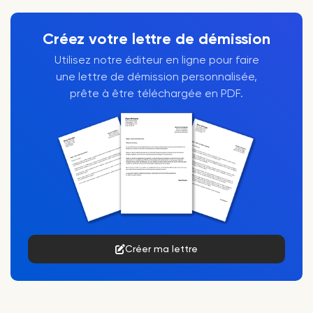
Créez votre lettre de démission
Utilisez notre éditeur en ligne pour faire
une lettre de démission personnalisée,
prête à être téléchargée en PDF.
Créer ma lettre