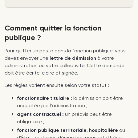
assurer la transmission de mes missions et
faciliter l’organisation de mon départ dans
les meilleures conditions.
Comment quitter la fonction
Je vous prie d’agréer, Madame, Monsieur,
publique ?
l’expression de mes salutations
distinguées.
Pour quitter un poste dans la fonction publique, vous
devez envoyer une
lettre de démission
à votre
administration ou votre collectivité. Cette demande
doit être écrite, claire et signée.
Les règles varient ensuite selon votre statut :
fonctionnaire titulaire :
la démission doit être
acceptée par l’administration ;
agent contractuel :
un préavis peut être
obligatoire ;
fonction publique territoriale
,
hospitalière
ou
d’État : certaines démarches peuvent différer