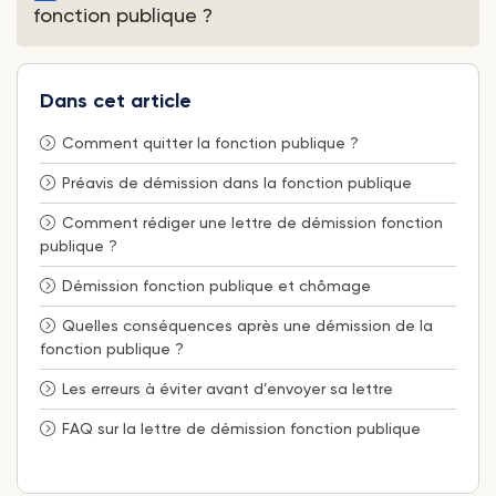
département ou une région. Le courrier doit
fonction publique ?
exprimer clairement votre volonté de quitter
définitivement vos fonctions.
Une fois acceptée, la démission devient en principe
définitive. Si vous souhaitez revenir sur votre
Dans cet article
décision, il faut agir rapidement et contacter votre
administration avant la prise d’effet de la
Comment quitter la fonction publique ?
démission.
Préavis de démission dans la fonction publique
Comment rédiger une lettre de démission fonction
publique ?
Démission fonction publique et chômage
Quelles conséquences après une démission de la
fonction publique ?
Les erreurs à éviter avant d’envoyer sa lettre
FAQ sur la lettre de démission fonction publique