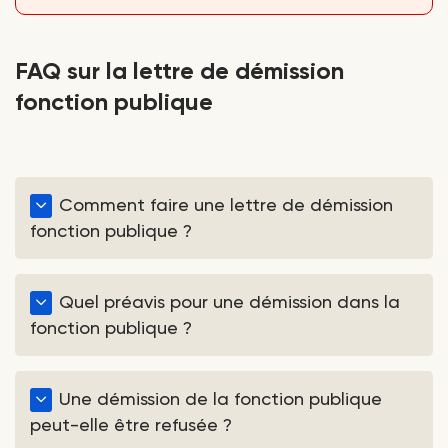
FAQ sur la lettre de démission
fonction publique
Comment faire une lettre de démission
fonction publique ?
Votre lettre doit indiquer clairement votre volonté
de démissionner de votre poste. Mentionnez votre
Quel préavis pour une démission dans la
identité, votre fonction, votre administration, la
fonction publique ?
date du courrier et votre signature. Vous pouvez
aussi préciser une date souhaitée de départ.
Pour un agent contractuel, le préavis est
généralement de 8 jours, 1 mois ou 2 mois selon
Une démission de la fonction publique
l’ancienneté. Pour un fonctionnaire titulaire,
peut-elle être refusée ?
l’administration doit accepter la démission et fixer la