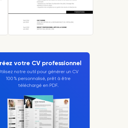
réez votre CV professionnel
Utilisez notre outil pour générer un CV
100 % personnalisé, prêt à être
téléchargé en PDF.