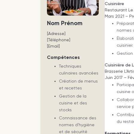
Cuisinière
Restaurant Le
Mars 2021 – P
Nom Prénom
Préparat
normes d
[Adresse]
Élaborat
[Téléphone]
cuisinier.
[Email]
Gestion
Compétences
Cuisinière de 
Techniques
Brasserie L’Art
culinaires avancées
Juin 2017 – Fév
Création de menus
Particip
et recettes
cuisine 
Gestion de la
Collabor
cuisine et des
service 
stocks
Contribu
Connaissance des
du resta
normes d’hygiène
et de sécurité
Formations