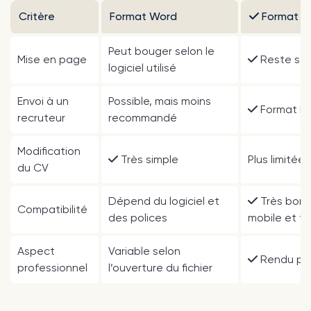
Critère
Format Word
Format P
Peut bouger selon le
Mise en page
Reste stab
logiciel utilisé
Envoi à un
Possible, mais moins
Format le
recruteur
recommandé
Modification
Très simple
Plus limitée s
du CV
Dépend du logiciel et
Très bonne
Compatibilité
des polices
mobile et t
Aspect
Variable selon
Rendu pro
professionnel
l’ouverture du fichier