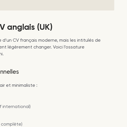
V anglais (UK)
e d’un CV français moderne, mais les intitulés de
ent légèrement changer. Voici l’ossature
i.
nnelles
ir et minimaliste :
f international)
e complète)