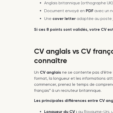
Anglais britannique (orthographe UK)
Document envoyé en
PDF
avec un no
Une
cover letter
adaptée au poste jo
Si ces 8 points sont validés, votre CV e
CV anglais vs CV françai
connaître
Un
CV anglais
ne se contente pas d’être 
format, la longueur et les informations a
commencer, prenez le temps de comprendr
français” à un recruteur britannique.
Les principales différences entre CV angl
Longueur du CV :
au Royaume-Uni, un