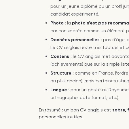
pour un jeune diplômé ou un profil j
candidat expérimenté.
Photo
: la
photo n’est pas recomm
car considérée comme un élément pou
Données personnelles
: pas d’âge, 
Le CV anglais reste très factuel et c
Contenu
: le CV anglais met davanta
(achievements) que sur la simple list
Structure
: comme en France, l’ordr
au plus ancien), mais certaines rub
Langue
: pour un poste au Royaume-U
orthographe, date format, etc.).
En résumé : un bon CV anglais est
sobre, 
personnelles inutiles.