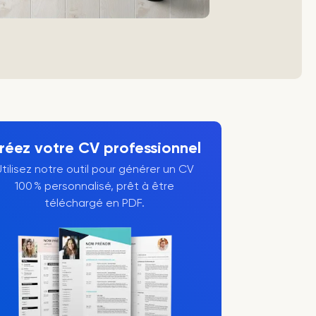
réez votre CV professionnel
Utilisez notre outil pour générer un CV
100 % personnalisé, prêt à être
téléchargé en PDF.