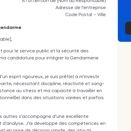
À l’attention de [Nom du Responsable]
Adresse de l’entreprise
Code Postal – Ville
 gendarme
ble],
our le service public et la sécurité des
 ma candidature pour intégrer la Gendarmerie
un esprit rigoureux, je suis prêt(e) à m’investir
nte, nécessitant discipline, réactivité et sang-
istance au stress et ma capacité à travailler en
nnel(le) dans des situations variées et parfois
es autres s’accompagne d’une excellente
rit d’analyse. J’ai développé des compétences en
 et en prise de décision rapide, des atouts