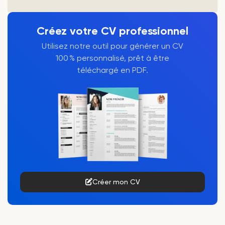
Créez votre CV professionnel
Utilisez notre outil pour générer un CV
100 % personnalisé, prêt à être
téléchargé en PDF.
Créer mon CV