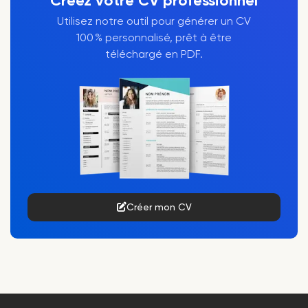
Créez votre CV professionnel
Utilisez notre outil pour générer un CV
100 % personnalisé, prêt à être
téléchargé en PDF.
Créer mon CV