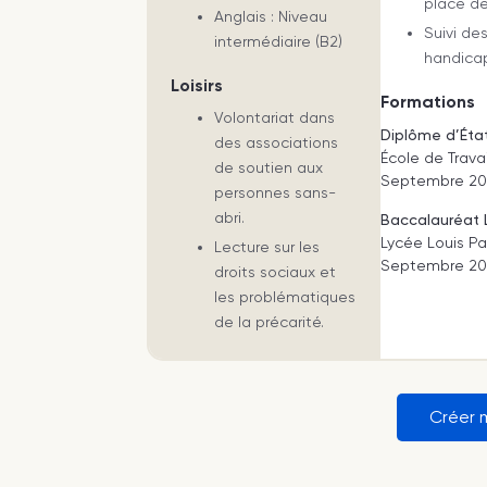
place de
Anglais : Niveau
Suivi de
intermédiaire (B2)
handicap
Loisirs
Formations
Volontariat dans
Diplôme d’État
des associations
École de Travai
de soutien aux
Septembre 201
personnes sans-
abri.
Baccalauréat L
Lycée Louis Pa
Lecture sur les
Septembre 200
droits sociaux et
les problématiques
de la précarité.
Créer 