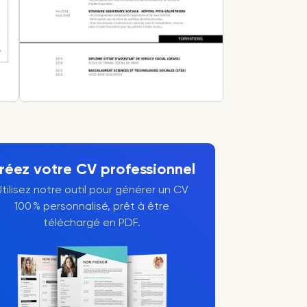
réez votre CV professionnel
Utilisez notre outil pour générer un CV
100 % personnalisé, prêt à être
téléchargé en PDF.