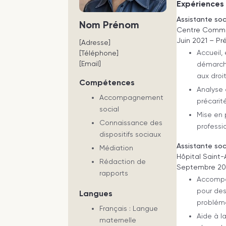
Expériences 
Assistante soc
Nom Prénom
Centre Commun
Juin 2021 – Pr
[Adresse]
Accueil
[Téléphone]
[Email]
démarche
aux droit
Compétences
Analyse 
Accompagnement
précarité
social
Mise en 
Connaissance des
professi
dispositifs sociaux
Assistante soc
Médiation
Hôpital Saint-A
Rédaction de
Septembre 201
rapports
Accompa
pour des
Langues
probléma
Français : Langue
Aide à l
maternelle