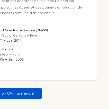
 solutions adaptées pour le retour à domicile.
s personnes âgées et des patients en situation de
 nécessitant une aide spécifique.
 d’Assistante Sociale (DEASS)
l Social de Paris – Paris
1 – Juin 2014
ittéraire
steur – Paris
6 – Juin 2009
mon CV maintenant