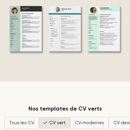
Nos templates de CV verts
Tous les CV
CV vert
CV modernes
CV des